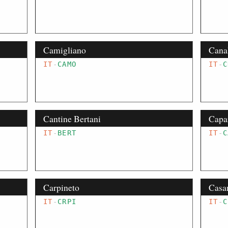
Camigliano
Canal
IT
-
CAMO
IT
-
C
Cantine Bertani
Capa
IT
-
BERT
IT
-
C
Carpineto
Casa
IT
-
CRPI
IT
-
C