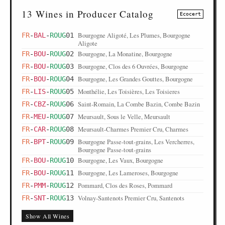
13 Wines in Producer Catalog
Ecocert
Bourgogne Aligoté, Les Plumes, Bourgogne
FR
-
BAL
-
ROUG
01
Aligote
Bourgogne, La Monatine, Bourgogne
FR
-
BOU
-
ROUG
02
Bourgogne, Clos des 6 Ouvrées, Bourgogne
FR
-
BOU
-
ROUG
03
Bourgogne, Les Grandes Gouttes, Bourgogne
FR
-
BOU
-
ROUG
04
Monthélie, Les Toisières, Les Toisieres
FR
-
LIS
-
ROUG
05
Saint-Romain, La Combe Bazin, Combe Bazin
FR
-
CBZ
-
ROUG
06
Meursault, Sous le Velle, Meursault
FR
-
MEU
-
ROUG
07
Meursault-Charmes Premier Cru, Charmes
FR
-
CAR
-
ROUG
08
Bourgogne Passe-tout-grains, Les Vercherres,
FR
-
BPT
-
ROUG
09
Bourgogne Passe-tout-grains
Bourgogne, Les Vaux, Bourgogne
FR
-
BOU
-
ROUG
10
Bourgogne, Les Lameroses, Bourgogne
FR
-
BOU
-
ROUG
11
Pommard, Clos des Roses, Pommard
FR
-
PMM
-
ROUG
12
Volnay-Santenots Premier Cru, Santenots
FR
-
SNT
-
ROUG
13
Show All Wines