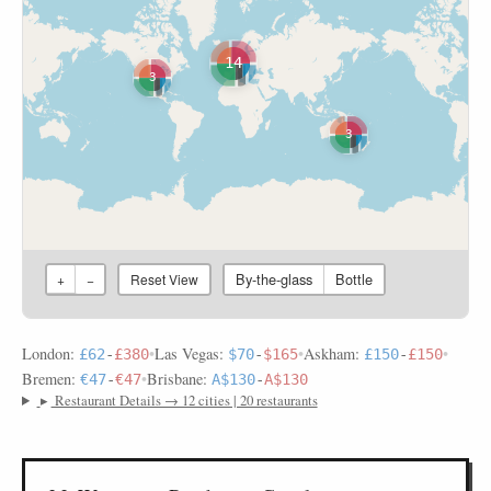
14
3
3
By-the-glass
Bottle
+
−
Reset View
London:
•
Las Vegas:
•
Askham:
•
£62
-
£380
$70
-
$165
£150
-
£150
Bremen:
•
Brisbane:
€47
-
€47
A$130
-
A$130
▸
Restaurant Details → 12 cities | 20 restaurants