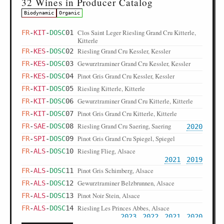
32 Wines in Producer Catalog
Biodynamic
Organic
Clos Saint Leger Riesling Grand Cru Kitterle,
FR
-
KIT
-
DOSC
01
Kitterle
Riesling Grand Cru Kessler, Kessler
FR
-
KES
-
DOSC
02
Gewurztraminer Grand Cru Kessler, Kessler
FR
-
KES
-
DOSC
03
Pinot Gris Grand Cru Kessler, Kessler
FR
-
KES
-
DOSC
04
Riesling Kitterle, Kitterle
FR
-
KIT
-
DOSC
05
Gewurztraminer Grand Cru Kitterle, Kitterle
FR
-
KIT
-
DOSC
06
Pinot Gris Grand Cru Kitterle, Kitterle
FR
-
KIT
-
DOSC
07
Riesling Grand Cru Saering, Saering
FR
-
SAE
-
DOSC
08
2020
Pinot Gris Grand Cru Spiegel, Spiegel
FR
-
SPI
-
DOSC
09
Riesling Flieg, Alsace
FR
-
ALS
-
DOSC
10
2021
2019
Pinot Gris Schimberg, Alsace
FR
-
ALS
-
DOSC
11
Gewurztraminer Belzbrunnen, Alsace
FR
-
ALS
-
DOSC
12
Pinot Noir Stein, Alsace
FR
-
ALS
-
DOSC
13
Riesling Les Princes Abbes, Alsace
FR
-
ALS
-
DOSC
14
2023
2022
2021
2020