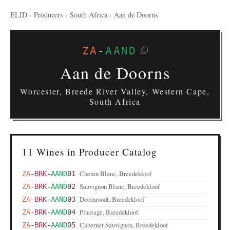
ELID
›
Producers
›
South Africa
›
Aan de Doorns
ZA
-
AAND
Aan de Doorns
Worcester, Breede River Valley, Western Cape,
South Africa
11 Wines in Producer Catalog
Chenin Blanc, Breedekloof
ZA
-
BRK
-
AAND
01
Sauvignon Blanc, Breedekloof
ZA
-
BRK
-
AAND
02
Doornroodt, Breedekloof
ZA
-
BRK
-
AAND
03
Pinotage, Breedekloof
ZA
-
BRK
-
AAND
04
Cabernet Sauvignon, Breedekloof
ZA
-
BRK
-
AAND
05