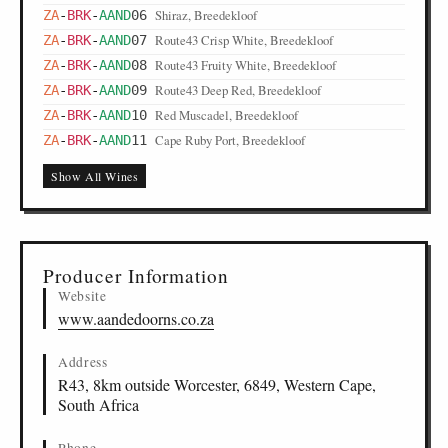
Shiraz, Breedekloof
ZA
-
BRK
-
AAND
06
Route43 Crisp White, Breedekloof
ZA
-
BRK
-
AAND
07
Route43 Fruity White, Breedekloof
ZA
-
BRK
-
AAND
08
Route43 Deep Red, Breedekloof
ZA
-
BRK
-
AAND
09
Red Muscadel, Breedekloof
ZA
-
BRK
-
AAND
10
Cape Ruby Port, Breedekloof
ZA
-
BRK
-
AAND
11
Show All Wines
Producer Information
Website
www.aandedoorns.co.za
Address
R43, 8km outside Worcester, 6849, Western Cape,
South Africa