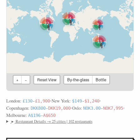
64
22
3
13
By-the-glass
Bottle
+
−
Reset View
London:
•
New York:
•
£130
-
£1,900
$149
-
$1,240
Copenhagen:
•
Oslo:
•
DKK800
-
DKK19,000
NOK3.00
-
NOK7,995
Melbourne:
A$196
-
A$650
▸
Restaurant Details → 25 cities | 102 restaurants