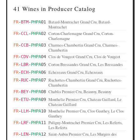
41 Wines in Producer Catalog
Batard-Montrachet Grand Cru, Batard-
FR
-
BTM
-
PHPA
01
Montrachet
Corton-Charlemagne Grand Cru, Corton-
FR
-
CCL
-
PHPA
02
Charlemagne
Charmes-Chambertin Grand Cru, Charmes-
FR
-
CCB
-
PHPA
03
Chambertin
Clos de Vougeot Grand Cru, Clos de Vougeot
FR
-
CDV
-
PHPA
04
Corton Bressandes Grand Cru, Les Bressandes
FR
-
LBR
-
PHPA
05
Echezeaux Grand Cru, Echezeaux
FR
-
ECH
-
PHPA
06
Ruchottes-Chambertin Grand Cru, Ruchottes-
FR
-
RUC
-
PHPA
07
Chambertin
Chablis Premier Cru, Beauroy, Beauroy
FR
-
BEY
-
PHPA
08
Monthelie Premier Cru, Chateau Gaillard, Le
FR
-
ETU
-
PHPA
09
Chateau Gaillard
Monthelie Premier Cru, Clos Gauthey, Le Clos
FR
-
LLH
-
PHPA
10
Gauthey
Puligny-Montrachet Premier Cru, Les Referts,
FR
-
LRF
-
PHPA
11
Les Referts
Saint-Aubin Premier Cru, Les Murgers des
FR
-
LEN
-
PHPA
12
Dents de Chien, Les Murgers des Dents de