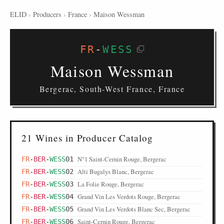
ELID
›
Producers
›
France
›
Maison Wessman
FR
-
WESS
Maison Wessman
Bergerac, South-West France, France
21 Wines in Producer Catalog
N°1 Saint-Cernin Rouge, Bergerac
FR
-
BER
-
WESS
01
Alti Bugalys Blanc, Bergerac
FR
-
BER
-
WESS
02
La Folie Rouge, Bergerac
FR
-
BER
-
WESS
03
Grand Vin Les Verdots Rouge, Bergerac
FR
-
BER
-
WESS
04
Grand Vin Les Verdots Blanc Sec, Bergerac
FR
-
BER
-
WESS
05
Saint-Cernin Rouge, Bergerac
FR
-
BER
-
WESS
06