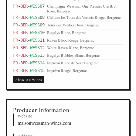
Champagne Wessman One Premier Cru Brut
FR
-
BER
-
WESS
07
Rose, Bergerac
Château les Tours des Verdots Rouge, Bergerac
FR
-
BER
-
WESS
08
Tours des Verdots Doux, Bergerac
FR
-
BER
-
WESS
09
Bugalys Blanc, Bergerac
FR
-
BER
-
WESS
10
Raven Blood Rouge, Bergerac
FR
-
BER
-
WESS
11
White Raven Blanc, Bergerac
FR
-
BER
-
WESS
12
Bugalys Bubbles Blanc, Bergerac
FR
-
BER
-
WESS
13
Imprévu Blanc de Noir, Bergerac
FR
-
BER
-
WESS
14
Imprévu Rouge, Bergerac
FR
-
BER
-
WESS
15
Originel Rouge, Bergerac
FR
-
BER
-
WESS
16
Show All Wines
Originel Rosé, Bergerac
FR
-
BER
-
WESS
17
Originel Moelleux, Bergerac
FR
-
BER
-
WESS
18
Originel Blanc Sec, Bergerac
FR
-
BER
-
WESS
19
This Life Rosé, Bergerac
FR
Producer Information
-
BER
-
WESS
20
Website
This Life Crémant de Limoux, Bergerac
FR
-
BER
-
WESS
21
maisonwessman-wines.com