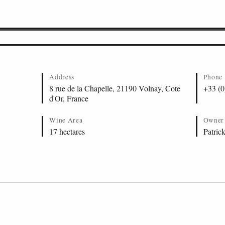
os de Tavannes
leret
Address
Phone
8 rue de la Chapelle, 21190 Volnay, Cote
+33 (0
d'Or, France
Wine Area
Owner
17 hectares
Patric