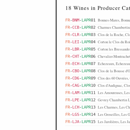
18 Wines in Producer Ca
Bonnes-Mares, Bonn
FR
-
BNM
-
LAPR
01
Charmes Chambertin
FR
-
CCB
-
LAPR
02
Clos de la Roche, Cl
FR
-
CLR
-
LAPR
03
Corton le Clos du Ro
FR
-
LEI
-
LAPR
04
Corton les Bressande
FR
-
LBR
-
LAPR
05
Chevalier-Montrachet
FR
-
CHT
-
LAPR
06
Echezeaux, Echezea
FR
-
ECH
-
LAPR
07
Clos de la Bousse d'O
FR
-
CBO
-
LAPR
08
Clos des 60 Ouvrées,
FR
-
CD6
-
LAPR
09
Clos d'Audignac, Clo
FR
-
CAG
-
LAPR
10
Les Amoureuses, Le
FR
-
LAM
-
LAPR
11
Gevrey Chambertin La
FR
-
LPE
-
LAPR
12
Les Charmes, Les C
FR
-
LCH
-
LAPR
13
Les Groseilles, Les G
FR
-
LGS
-
LAPR
14
Les Jarolières, Les Ja
FR
-
LJA
-
LAPR
15
Les Caillerets, Les C
FR
-
LEA
-
LAPR
16