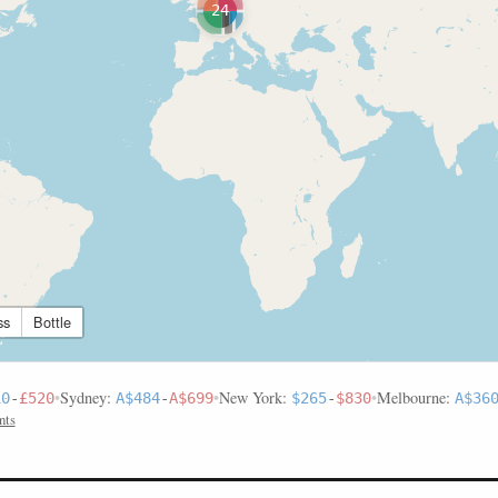
24
ss
Bottle
•
Sydney:
•
New York:
•
Melbourne:
10
-
£520
A$484
-
A$699
$265
-
$830
A$36
nts