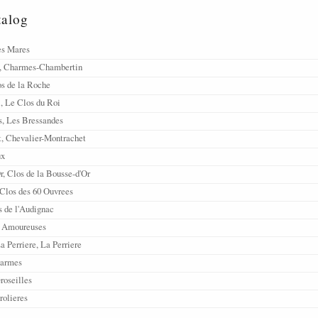
talog
es Mares
, Charmes-Chambertin
os de la Roche
i, Le Clos du Roi
s, Les Bressandes
, Chevalier-Montrachet
ux
r, Clos de la Bousse-d'Or
 Clos des 60 Ouvrees
s de l'Audignac
s Amoureuses
 Perriere, La Perriere
harmes
roseilles
rolieres
aillerets