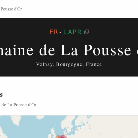
 Pousse d'Or
FR
-
LAPR
aine de La Pousse 
Volnay, Bourgogne, France
s
 de La Pousse d'Or