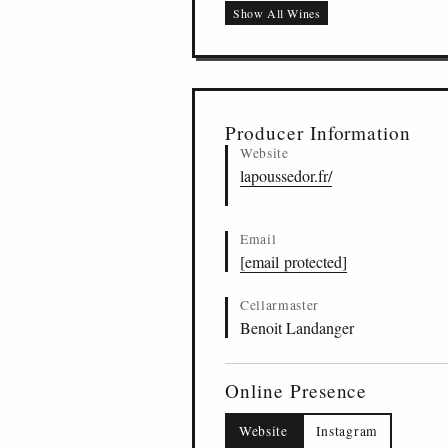
Show All Wines
Clos de Tavannes, Cl
FR
-
CST
-
LAPR
17
Le Cailleret, Le Cail
FR
-
LCA
-
LAPR
18
Producer Information
Website
lapoussedor.fr/
Email
[email protected]
Cellarmaster
Benoit Landanger
Online Presence
Website
Instagram