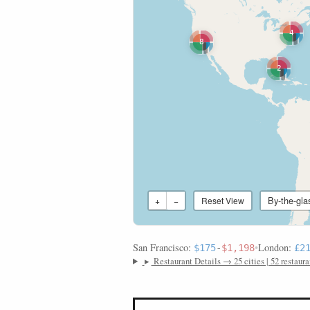
4
8
2
By-the-gla
+
−
Reset View
San Francisco:
•
London:
$175
-
$1,198
£2
▸
Restaurant Details → 25 cities | 52 restaura