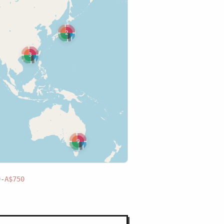
2
3
9
0
-
A$750