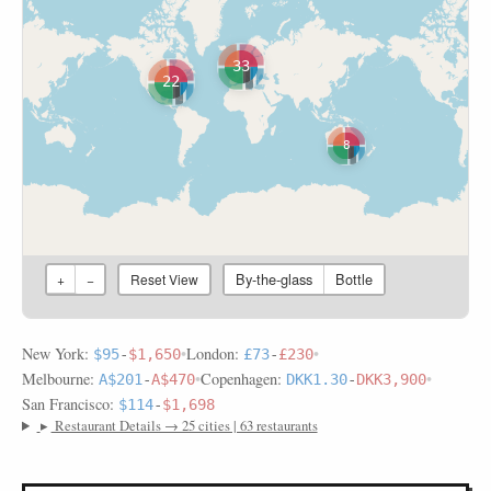
33
22
8
By-the-glass
Bottle
+
−
Reset View
New York:
•
London:
•
$95
-
$1,650
£73
-
£230
Melbourne:
•
Copenhagen:
•
A$201
-
A$470
DKK1.30
-
DKK3,900
San Francisco:
$114
-
$1,698
▸
Restaurant Details → 25 cities | 63 restaurants