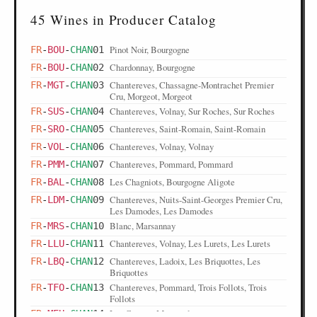
45 Wines in Producer Catalog
Pinot Noir, Bourgogne
FR
-
BOU
-
CHAN
01
Chardonnay, Bourgogne
FR
-
BOU
-
CHAN
02
Chantereves, Chassagne-Montrachet Premier
FR
-
MGT
-
CHAN
03
Cru, Morgeot, Morgeot
Chantereves, Volnay, Sur Roches, Sur Roches
FR
-
SUS
-
CHAN
04
Chantereves, Saint-Romain, Saint-Romain
FR
-
SRO
-
CHAN
05
Chantereves, Volnay, Volnay
FR
-
VOL
-
CHAN
06
Chantereves, Pommard, Pommard
FR
-
PMM
-
CHAN
07
Les Chagniots, Bourgogne Aligote
FR
-
BAL
-
CHAN
08
Chantereves, Nuits-Saint-Georges Premier Cru,
FR
-
LDM
-
CHAN
09
Les Damodes, Les Damodes
Blanc, Marsannay
FR
-
MRS
-
CHAN
10
Chantereves, Volnay, Les Lurets, Les Lurets
FR
-
LLU
-
CHAN
11
Chantereves, Ladoix, Les Briquottes, Les
FR
-
LBQ
-
CHAN
12
Briquottes
Chantereves, Pommard, Trois Follots, Trois
FR
-
TFO
-
CHAN
13
Follots
Les Crotots, Meursault
FR
-
MEU
-
CHAN
14