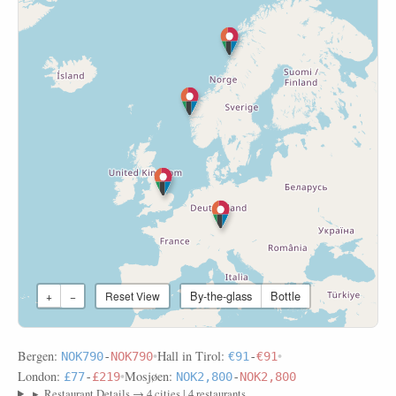
By-the-glass
Bottle
+
−
Reset View
Bergen:
•
Hall in Tirol:
•
NOK790
-
NOK790
€91
-
€91
London:
•
Mosjøen:
£77
-
£219
NOK2,800
-
NOK2,800
▸
Restaurant Details → 4 cities | 4 restaurants