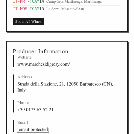
Camp Gros Martinenga, Martinenga
IT
-
MRT
-
TCAM
14
La Serra, Moscato d'Asti
IT
-
MOS
-
TCAM
15
L'Altro Moscato, Piedmont
IT
-
PED
-
TCAM
16
Show All Wines
Producer Information
Website
www.marchesidigresy.com/
Address
Strada della Stazione, 21, 12050 Barbaresco (CN),
Italy
Phone
+39 0173 63 52 21
Email
[email protected]