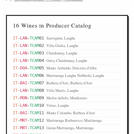
16 Wines in Producer Catalog
Sauvignon, Langhe
IT
-
LAN
-
TCAM
01
Villa Giulia, Langhe
IT
-
LAN
-
TCAM
02
Chardonnay, Langhe
IT
-
LAN
-
TCAM
03
Grésy Chardonnay, Langhe
IT
-
LAN
-
TCAM
04
Monte Aribaldo, Dolcetto d'Alba
IT
-
DOA
-
TCAM
05
Martinenga Langhe Nebbiolo, Langhe
IT
-
LAN
-
TCAM
06
Barbera d'Asti, Barbera d'Asti
IT
-
BAI
-
TCAM
07
Villa Martis, Langhe
IT
-
LAN
-
TCAM
08
Merlot daSolo, Monferrato
IT
-
MON
-
TCAM
09
Virtus, Langhe
IT
-
LAN
-
TCAM
10
Monte Colombo, Barbera d'Asti
IT
-
BAI
-
TCAM
11
Martinenga Barbaresco, Martinenga
IT
-
MRT
-
TCAM
12
Gaiun Martinenga, Martinenga
IT
-
MRT
-
TCAM
13