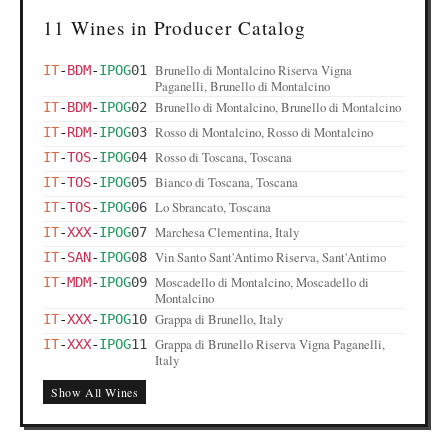
11 Wines in Producer Catalog
Brunello di Montalcino Riserva Vigna
IT
-
BDM
-
IPOG
01
Paganelli, Brunello di Montalcino
Brunello di Montalcino, Brunello di Montalcino
IT
-
BDM
-
IPOG
02
Rosso di Montalcino, Rosso di Montalcino
IT
-
RDM
-
IPOG
03
Rosso di Toscana, Toscana
IT
-
TOS
-
IPOG
04
Bianco di Toscana, Toscana
IT
-
TOS
-
IPOG
05
Lo Sbrancato, Toscana
IT
-
TOS
-
IPOG
06
Marchesa Clementina, Italy
IT
-
XXX
-
IPOG
07
Vin Santo Sant'Antimo Riserva, Sant'Antimo
IT
-
SAN
-
IPOG
08
Moscadello di Montalcino, Moscadello di
IT
-
MDM
-
IPOG
09
Montalcino
Grappa di Brunello, Italy
IT
-
XXX
-
IPOG
10
Grappa di Brunello Riserva Vigna Paganelli,
IT
-
XXX
-
IPOG
11
Italy
Show All Wines