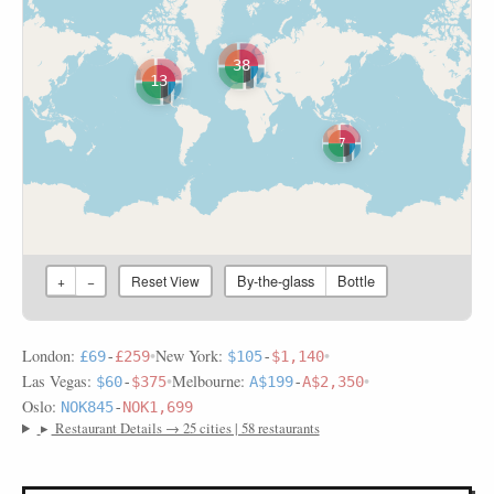
38
13
7
By-the-glass
Bottle
+
−
Reset View
London:
•
New York:
•
£69
-
£259
$105
-
$1,140
Las Vegas:
•
Melbourne:
•
$60
-
$375
A$199
-
A$2,350
Oslo:
NOK845
-
NOK1,699
▸
Restaurant Details → 25 cities | 58 restaurants