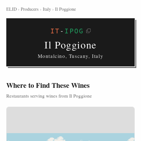
ELID
›
Producers
›
Italy
›
Il Poggione
IT
-
IPOG
Il Poggione
Montalcino, Tuscany, Italy
Where to Find These Wines
Restaurants serving wines from Il Poggione