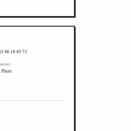
)3 86 18 85 73
master
k Piuze