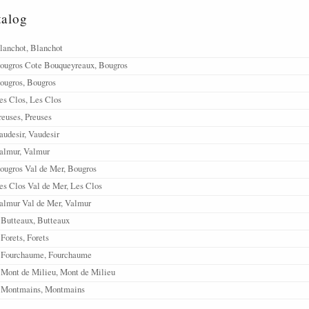
talog
lanchot, Blanchot
Bougros Cote Bouqueyreaux, Bougros
ougros, Bougros
es Clos, Les Clos
reuses, Preuses
audesir, Vaudesir
almur, Valmur
ougros Val de Mer, Bougros
es Clos Val de Mer, Les Clos
almur Val de Mer, Valmur
 Butteaux, Butteaux
Forets, Forets
, Fourchaume, Fourchaume
 Mont de Milieu, Mont de Milieu
, Montmains, Montmains
 Montee de Tonnerre, Montee de Tonnerre