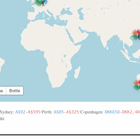
3
8
ss
Bottle
Sydney:
•
Perth:
•
Copenhagen:
A$92
-
A$595
A$85
-
A$325
DKK650
-
DKK2,40
nts