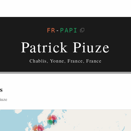
FR
-
PAPI
Patrick Piuze
Chablis, Yonne, France, France
s
iuze
6
53