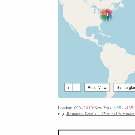
11
By-the-gla
+
−
Reset View
London:
•
New York:
•
£90
-
£410
$85
-
$465
▸
Restaurant Details → 25 cities | 94 restaura