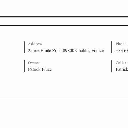
 Roncieres, Roncieres
 Secher, Secher
Terroir Fleys, Chablis
Vaillons Minots, Vaillons
 Vaulorent, Vaulorent
 Vaulorent QC, Vaulorent
Address
Phone
 Les Sechets, Chablis
25 rue Emile Zola, 89800 Chablis, France
+33 (0
lis
Owner
Cellar
elle, Chablis
Patrick Piuze
Patric
hee, Chablis
gis, Chablis
uverte, Chablis
 Chablis
tenay Coteaux, Cote de Fontenay
ee, Chablis
 Chablis
nasse, Chablis
lon, Chablis