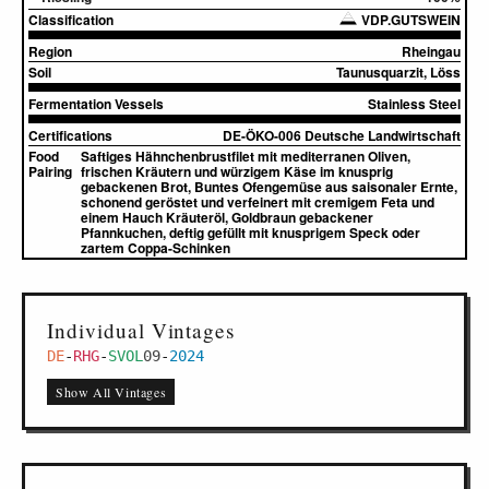
Classification
VDP.GUTSWEIN
Region
Rheingau
Soil
Taunusquarzit, Löss
Fermentation Vessels
Stainless Steel
Certifications
DE-ÖKO-006 Deutsche Landwirtschaft
Food
Saftiges Hähnchenbrustfilet mit mediterranen Oliven,
Pairing
frischen Kräutern und würzigem Käse im knusprig
gebackenen Brot, Buntes Ofengemüse aus saisonaler Ernte,
schonend geröstet und verfeinert mit cremigem Feta und
einem Hauch Kräuteröl, Goldbraun gebackener
Pfannkuchen, deftig gefüllt mit knusprigem Speck oder
zartem Coppa-Schinken
Individual Vintages
DE
-
RHG
-
SVOL
09
-
2024
Show All Vintages