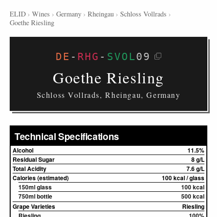
ELID
›
Wines
›
Germany
›
Rheingau
›
Schloss Vollrads
›
Goethe Riesling
DE
-
RHG
-
SVOL
09
Goethe Riesling
Schloss Vollrads, Rheingau, Germany
Technical Specifications
Alcohol
11.5%
Residual Sugar
8 g/L
Total Acidity
7.6 g/L
Calories (estimated)
100 kcal / glass
150ml glass
100 kcal
750ml bottle
500 kcal
Grape Varieties
Riesling
Riesling
100%