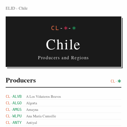
ELID
›
Chile
CL
-
-
Chile
Producers and Regions
Producers
CL
-
A Los Viñateros Bravos
CL
-
ALVB
Algorta
CL
-
ALGO
Amayna
CL
-
AMGS
Ana María Cumsille
CL
-
WLPU
Antiyal
CL
-
ANTY