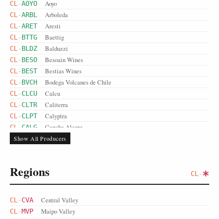
Aoyo
CL
-
AOYO
Arboleda
CL
-
ARBL
Aresti
CL
-
ARET
Baettig
CL
-
BTTG
Balduzzi
CL
-
BLDZ
Besoain Wines
CL
-
BESO
Bestias Wines
CL
-
BEST
Bodega Volcanes de Chile
CL
-
BVCH
Calcu
CL
-
CLCU
Caliterra
CL
-
CLTR
Calyptra
CL
-
CLPT
Cancha Alegre
CL
-
CALG
Carter Mollenhauer
CL
Show All Producers
-
CMOL
Casa Bauzá
CL
-
CBAU
Casa Donoso
CL
-
CDON
Regions
Casa Lapostolle
CL
-
CLAP
CL
-
Casa Marin
CL
-
CMRN
Casa Silva
CL
-
CSIL
Central Valley
CL
-
CVA
Casas Patronales
CL
-
CPAT
Maipo Valley
CL
-
MVP
Casas del Bosque
CL
-
CBOS