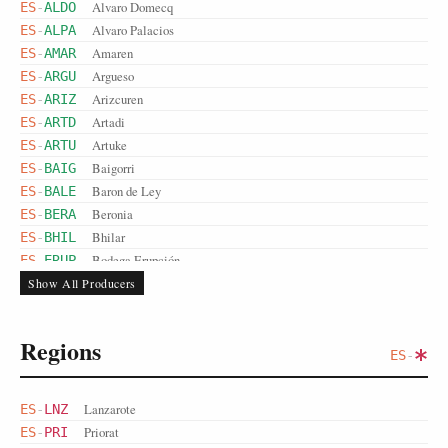
Alvaro Domecq
ES
-
ALDO
Alvaro Palacios
ES
-
ALPA
Amaren
ES
-
AMAR
Argueso
ES
-
ARGU
Arizcuren
ES
-
ARIZ
Artadi
ES
-
ARTD
Artuke
ES
-
ARTU
Baigorri
ES
-
BAIG
Baron de Ley
ES
-
BALE
Beronia
ES
-
BERA
Bhilar
ES
-
BHIL
Bodega Erupción
ES
-
ERUP
Bodegas Montecillo
ES
Show All Producers
-
MONC
Bodegas Valdemar
ES
-
VALM
CVNE
ES
-
CVNE
Regions
Carlos Serres
ES
-
CARS
ES
-
Classica Hacienda Lopez de Haro
ES
-
CHLH
Clos Mogador
ES
-
MOGA
Lanzarote
ES
-
LNZ
Codorniu
ES
-
CODO
Priorat
ES
-
PRI
Contador
ES
-
CONT